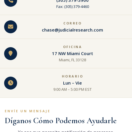
(305) 379-3900
Fax: (305) 379-4460
CORREO
chase@
judicialresearch.com
OFICINA
17 NW Miami Court
Miami, FL 33128
HORARIO
Lun – Vie
9:00 AM – 5:00 PM EST
ENVÍE UN MENSAJE
Díganos Cómo Podemos Ayudarle